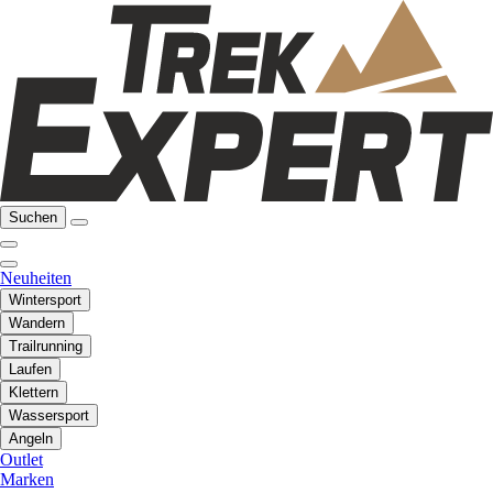
Suchen
Neuheiten
Wintersport
Wandern
Trailrunning
Laufen
Klettern
Wassersport
Angeln
Outlet
Marken