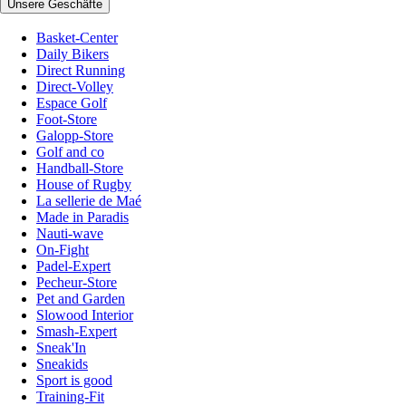
Unsere Geschäfte
Basket-Center
Daily Bikers
Direct Running
Direct-Volley
Espace Golf
Foot-Store
Galopp-Store
Golf and co
Handball-Store
House of Rugby
La sellerie de Maé
Made in Paradis
Nauti-wave
On-Fight
Padel-Expert
Pecheur-Store
Pet and Garden
Slowood Interior
Smash-Expert
Sneak'In
Sneakids
Sport is good
Training-Fit