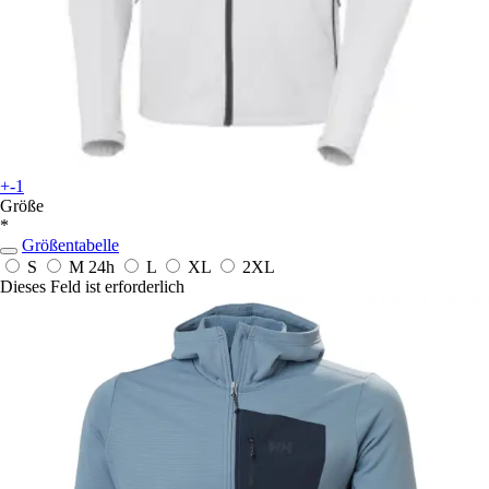
+-1
Größe
*
Größentabelle
S
M
24h
L
XL
2XL
Dieses Feld ist erforderlich