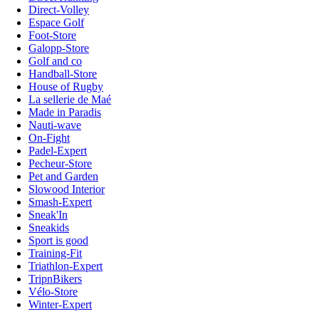
Direct-Volley
Espace Golf
Foot-Store
Galopp-Store
Golf and co
Handball-Store
House of Rugby
La sellerie de Maé
Made in Paradis
Nauti-wave
On-Fight
Padel-Expert
Pecheur-Store
Pet and Garden
Slowood Interior
Smash-Expert
Sneak'In
Sneakids
Sport is good
Training-Fit
Triathlon-Expert
TripnBikers
Vélo-Store
Winter-Expert