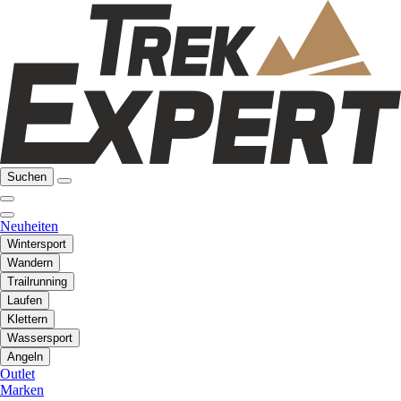
Suchen
Neuheiten
Wintersport
Wandern
Trailrunning
Laufen
Klettern
Wassersport
Angeln
Outlet
Marken