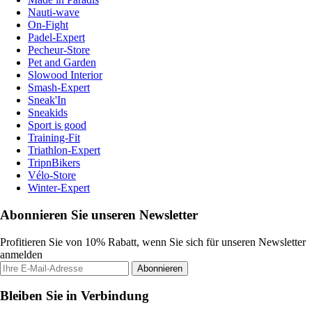
Nauti-wave
On-Fight
Padel-Expert
Pecheur-Store
Pet and Garden
Slowood Interior
Smash-Expert
Sneak'In
Sneakids
Sport is good
Training-Fit
Triathlon-Expert
TripnBikers
Vélo-Store
Winter-Expert
Abonnieren Sie unseren Newsletter
Profitieren Sie von 10% Rabatt, wenn Sie sich für unseren Newsletter
anmelden
Abonnieren
Bleiben Sie in Verbindung