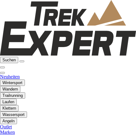
Suchen
Neuheiten
Wintersport
Wandern
Trailrunning
Laufen
Klettern
Wassersport
Angeln
Outlet
Marken