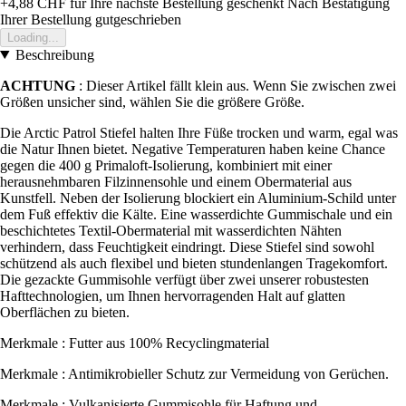
+4,88 CHF
für Ihre nächste Bestellung geschenkt
Nach Bestätigung
Ihrer Bestellung gutgeschrieben
Loading...
Beschreibung
ACHTUNG
: Dieser Artikel fällt klein aus. Wenn Sie zwischen zwei
Größen unsicher sind, wählen Sie die größere Größe.
Die Arctic Patrol Stiefel halten Ihre Füße trocken und warm, egal was
die Natur Ihnen bietet. Negative Temperaturen haben keine Chance
gegen die 400 g Primaloft-Isolierung, kombiniert mit einer
herausnehmbaren Filzinnensohle und einem Obermaterial aus
Kunstfell. Neben der Isolierung blockiert ein Aluminium-Schild unter
dem Fuß effektiv die Kälte. Eine wasserdichte Gummischale und ein
beschichtetes Textil-Obermaterial mit wasserdichten Nähten
verhindern, dass Feuchtigkeit eindringt. Diese Stiefel sind sowohl
schützend als auch flexibel und bieten stundenlangen Tragekomfort.
Die gezackte Gummisohle verfügt über zwei unserer robustesten
Hafttechnologien, um Ihnen hervorragenden Halt auf glatten
Oberflächen zu bieten.
Merkmale : Futter aus 100% Recyclingmaterial
Merkmale : Antimikrobieller Schutz zur Vermeidung von Gerüchen.
Merkmale : Vulkanisierte Gummisohle für Haftung und