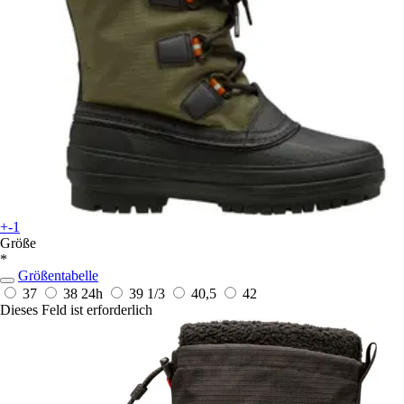
+-1
Größe
*
Größentabelle
37
38
24h
39 1/3
40,5
42
Dieses Feld ist erforderlich