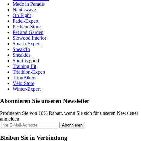
Made in Paradis
Nauti-wave
On-Fight
Padel-Expert
Pecheur-Store
Pet and Garden
Slowood Interior
Smash-Expert
Sneak'In
Sneakids
Sport is good
Training-Fit
Triathlon-Expert
TripnBikers
Vélo-Store
Winter-Expert
Abonnieren Sie unseren Newsletter
Profitieren Sie von 10% Rabatt, wenn Sie sich für unseren Newsletter
anmelden
Abonnieren
Bleiben Sie in Verbindung