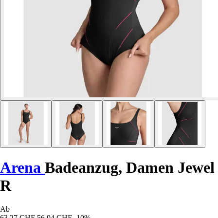
Arena
Badeanzug, Damen Jewel
R
Ab
63,27 CHF
56,94 CHF
-10%