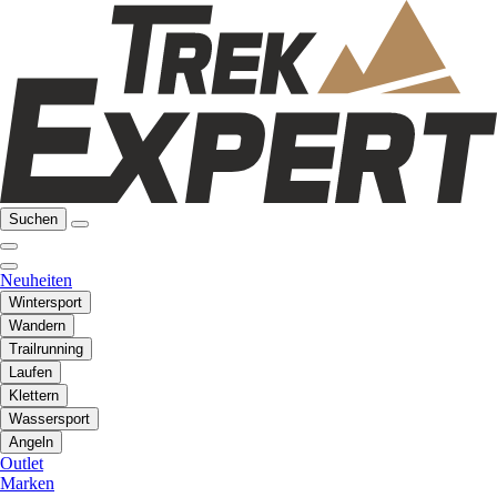
Suchen
Neuheiten
Wintersport
Wandern
Trailrunning
Laufen
Klettern
Wassersport
Angeln
Outlet
Marken