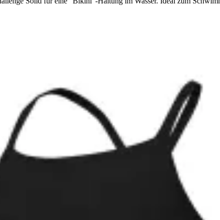
llenge Solid für eine "Bikini"-Haltung im Wasser. Ideal zum Schwimm