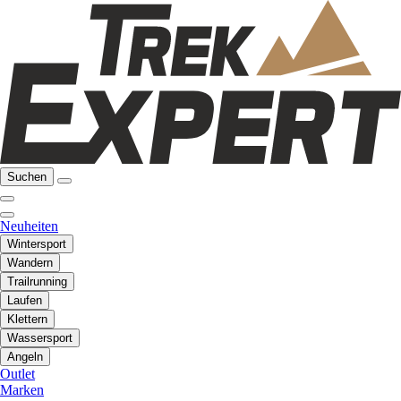
Suchen
Neuheiten
Wintersport
Wandern
Trailrunning
Laufen
Klettern
Wassersport
Angeln
Outlet
Marken