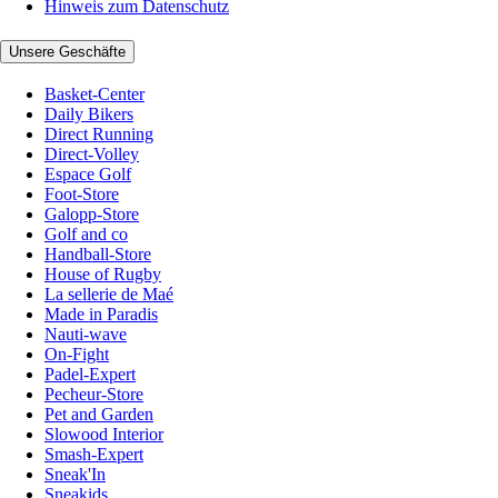
Hinweis zum Datenschutz
Unsere Geschäfte
Basket-Center
Daily Bikers
Direct Running
Direct-Volley
Espace Golf
Foot-Store
Galopp-Store
Golf and co
Handball-Store
House of Rugby
La sellerie de Maé
Made in Paradis
Nauti-wave
On-Fight
Padel-Expert
Pecheur-Store
Pet and Garden
Slowood Interior
Smash-Expert
Sneak'In
Sneakids