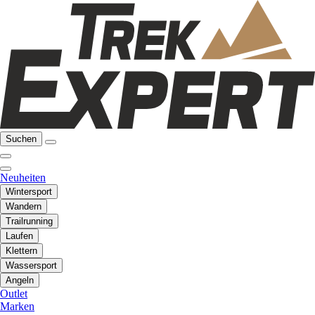
Suchen
Neuheiten
Wintersport
Wandern
Trailrunning
Laufen
Klettern
Wassersport
Angeln
Outlet
Marken