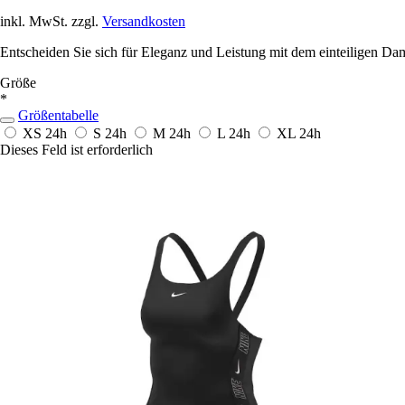
inkl. MwSt. zzgl.
Versandkosten
Entscheiden Sie sich für Eleganz und Leistung mit dem einteiligen D
Größe
*
Größentabelle
XS
24h
S
24h
M
24h
L
24h
XL
24h
Dieses Feld ist erforderlich