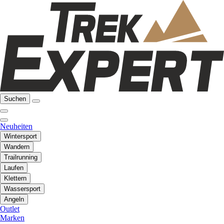
Suchen
Neuheiten
Wintersport
Wandern
Trailrunning
Laufen
Klettern
Wassersport
Angeln
Outlet
Marken