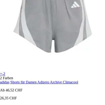
+-2
2 Farben
adidas
Shorts für Damen Adizero Archive Climacool
Ab
46,52 CHF
26,35 CHF