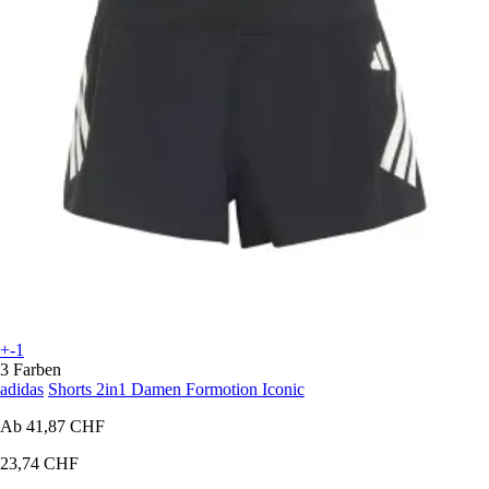
+-1
3 Farben
adidas
Shorts 2in1 Damen Formotion Iconic
Ab
41,87 CHF
23,74 CHF