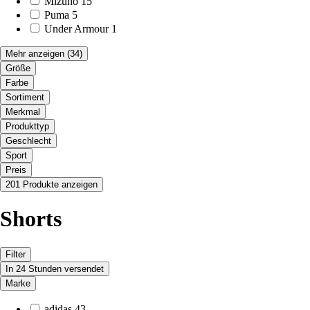
Mizuno
15
Puma
5
Under Armour
1
Mehr anzeigen
(34)
Größe
Farbe
Sortiment
Merkmal
Produkttyp
Geschlecht
Sport
Preis
201 Produkte anzeigen
Shorts
Filter
In 24 Stunden versendet
Marke
adidas
43