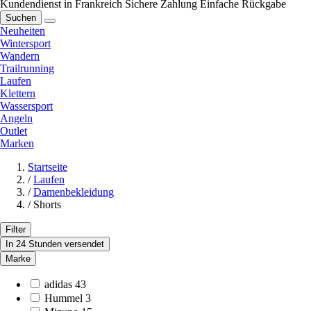
Kundendienst in Frankreich
Sichere Zahlung
Einfache Rückgabe
Suchen
Neuheiten
Wintersport
Wandern
Trailrunning
Laufen
Klettern
Wassersport
Angeln
Outlet
Marken
Startseite
/
Laufen
/
Damenbekleidung
/
Shorts
Filter
In 24 Stunden versendet
Marke
adidas
43
Hummel
3