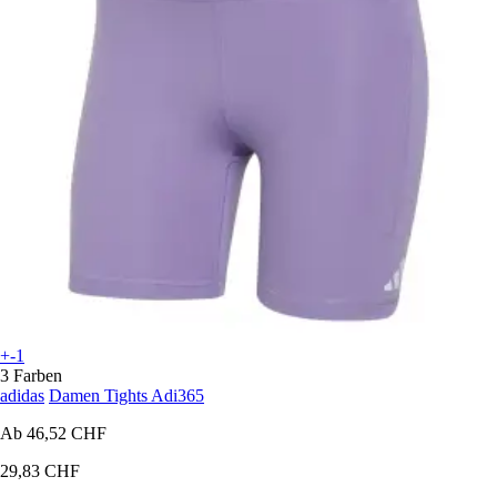
+-1
3 Farben
adidas
Damen Tights Adi365
Ab
46,52 CHF
29,83 CHF