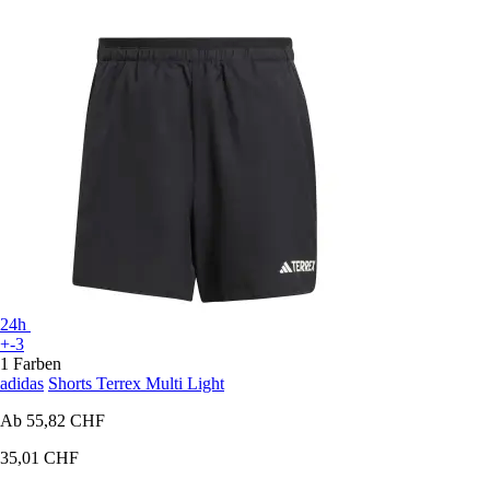
24h
+-3
1 Farben
adidas
Shorts Terrex Multi Light
Ab
55,82 CHF
35,01 CHF