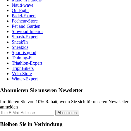
Nauti-wave
On-Fight
Padel-Expert
Pecheur-Store
Pet and Garden
Slowood Interior
Smash-Expert
Sneak'In
Sneakids
Sport is good
Training-Fit
Triathlon-Expert
TripnBikers
Vélo-Store
Winter-Expert
Abonnieren Sie unseren Newsletter
Profitieren Sie von 10% Rabatt, wenn Sie sich für unseren Newsletter
anmelden
Abonnieren
Bleiben Sie in Verbindung