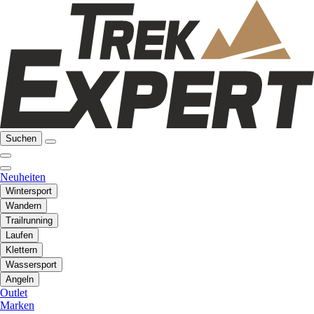
Suchen
Neuheiten
Wintersport
Wandern
Trailrunning
Laufen
Klettern
Wassersport
Angeln
Outlet
Marken