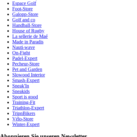
Espace Golf
Foot-Store
Galopp-Store
Golf and co
Handball-Store
House of Rugby
La sellerie de Maé
Made in Paradis
Nauti-wave
On-Fight
Padel-Expert
Pecheur-Store
Pet and Garden
Slowood Interior
Smash-Expert
Sneak'In
Sneakids
Sport is good
Training-Fit
Triathlon-Expert
TripnBikers
Vélo-Store
Winter-Expert
Abonnieren Sie unseren Newsletter