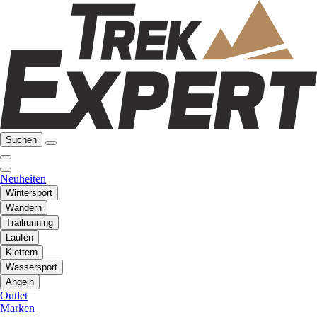
Suchen
Neuheiten
Wintersport
Wandern
Trailrunning
Laufen
Klettern
Wassersport
Angeln
Outlet
Marken