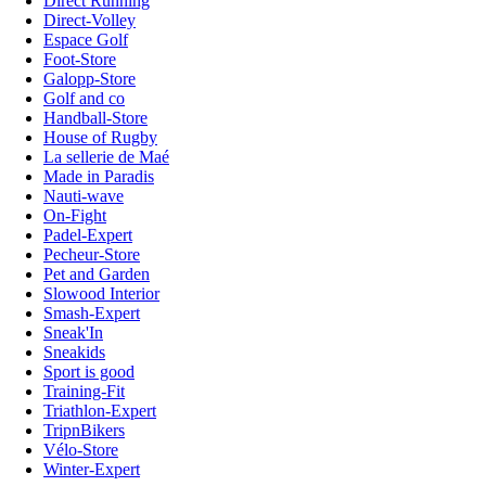
Direct Running
Direct-Volley
Espace Golf
Foot-Store
Galopp-Store
Golf and co
Handball-Store
House of Rugby
La sellerie de Maé
Made in Paradis
Nauti-wave
On-Fight
Padel-Expert
Pecheur-Store
Pet and Garden
Slowood Interior
Smash-Expert
Sneak'In
Sneakids
Sport is good
Training-Fit
Triathlon-Expert
TripnBikers
Vélo-Store
Winter-Expert