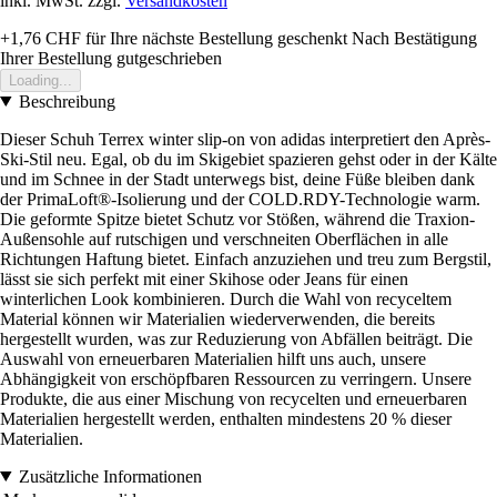
inkl. MwSt. zzgl.
Versandkosten
+1,76 CHF
für Ihre nächste Bestellung geschenkt
Nach Bestätigung
Ihrer Bestellung gutgeschrieben
Loading...
Beschreibung
Dieser Schuh Terrex winter slip-on von adidas interpretiert den Après-
Ski-Stil neu. Egal, ob du im Skigebiet spazieren gehst oder in der Kälte
und im Schnee in der Stadt unterwegs bist, deine Füße bleiben dank
der PrimaLoft®-Isolierung und der COLD.RDY-Technologie warm.
Die geformte Spitze bietet Schutz vor Stößen, während die Traxion-
Außensohle auf rutschigen und verschneiten Oberflächen in alle
Richtungen Haftung bietet. Einfach anzuziehen und treu zum Bergstil,
lässt sie sich perfekt mit einer Skihose oder Jeans für einen
winterlichen Look kombinieren. Durch die Wahl von recyceltem
Material können wir Materialien wiederverwenden, die bereits
hergestellt wurden, was zur Reduzierung von Abfällen beiträgt. Die
Auswahl von erneuerbaren Materialien hilft uns auch, unsere
Abhängigkeit von erschöpfbaren Ressourcen zu verringern. Unsere
Produkte, die aus einer Mischung von recycelten und erneuerbaren
Materialien hergestellt werden, enthalten mindestens 20 % dieser
Materialien.
Zusätzliche Informationen