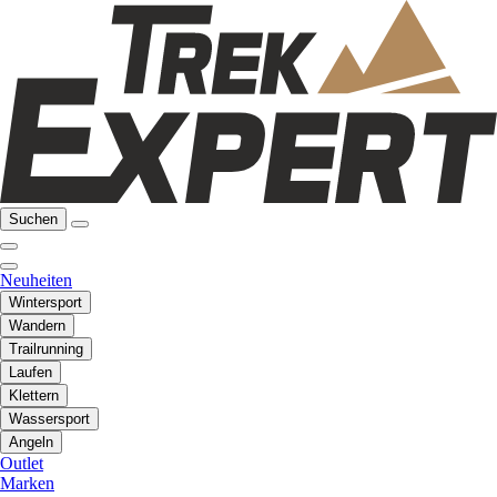
Suchen
Neuheiten
Wintersport
Wandern
Trailrunning
Laufen
Klettern
Wassersport
Angeln
Outlet
Marken