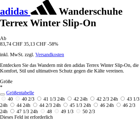
adidas
Wanderschuhe
Terrex Winter Slip-On
Ab
83,74 CHF
35,13 CHF
-58%
inkl. MwSt. zzgl.
Versandkosten
Entdecken Sie das Wandern mit den adidas Terrex Winter Slip-On, die
Komfort, Stil und ultimativen Schutz gegen die Kälte vereinen.
Größe
*
Größentabelle
40
40 2/3
41 1/3
24h
42
24h
42 2/3
24h
43 1/3
24h
44
24h
44 2/3
24h
45 1/3
24h
46
24h
46 2/3
24h
47 1/3
24h
48
49 1/3
50 2/3
Dieses Feld ist erforderlich