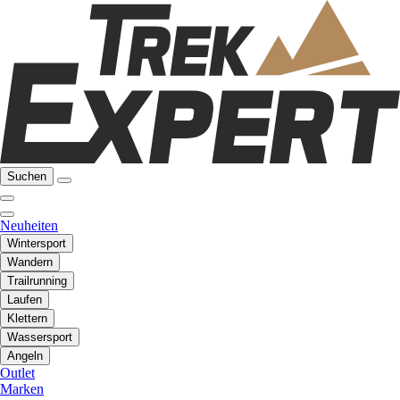
Suchen
Neuheiten
Wintersport
Wandern
Trailrunning
Laufen
Klettern
Wassersport
Angeln
Outlet
Marken