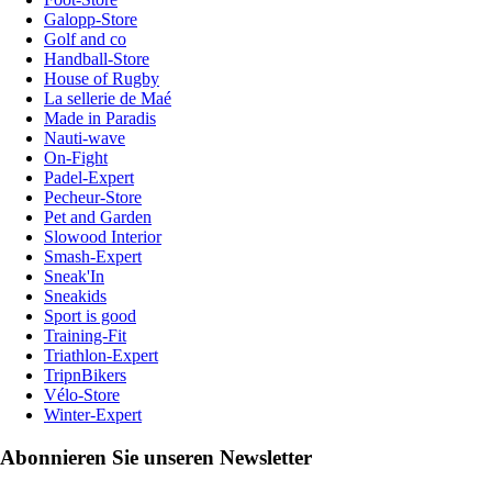
Galopp-Store
Golf and co
Handball-Store
House of Rugby
La sellerie de Maé
Made in Paradis
Nauti-wave
On-Fight
Padel-Expert
Pecheur-Store
Pet and Garden
Slowood Interior
Smash-Expert
Sneak'In
Sneakids
Sport is good
Training-Fit
Triathlon-Expert
TripnBikers
Vélo-Store
Winter-Expert
Abonnieren Sie unseren Newsletter