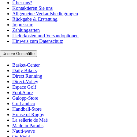
Über uns?
Kontaktieren Sie uns
Allgemeine Verkaufsbedingungen
Rückgabe & Erstattung
Impressum
Zahlungsarten
Lieferkosten und Versandoptionen
Hinweis zum Datenschutz
Unsere Geschäfte
Basket-Center
Daily Bikers
Direct Running
Direct-Volley
Espace Golf
Foot-Store
Galopp-Store
Golf and co
Handball-Store
House of Rugby
La sellerie de Maé
Made in Paradis
Nauti-wave
On-Fight