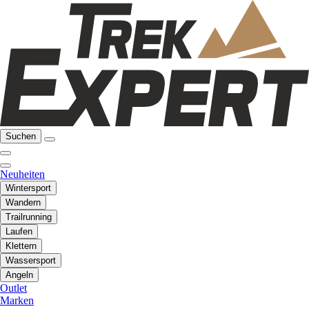
Suchen
Neuheiten
Wintersport
Wandern
Trailrunning
Laufen
Klettern
Wassersport
Angeln
Outlet
Marken