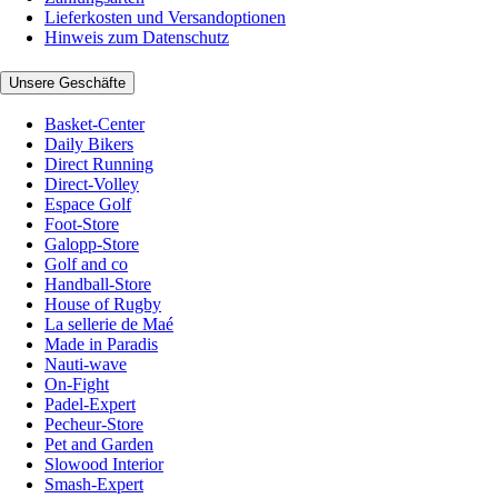
Lieferkosten und Versandoptionen
Hinweis zum Datenschutz
Unsere Geschäfte
Basket-Center
Daily Bikers
Direct Running
Direct-Volley
Espace Golf
Foot-Store
Galopp-Store
Golf and co
Handball-Store
House of Rugby
La sellerie de Maé
Made in Paradis
Nauti-wave
On-Fight
Padel-Expert
Pecheur-Store
Pet and Garden
Slowood Interior
Smash-Expert