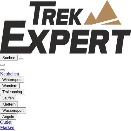
Suchen
Neuheiten
Wintersport
Wandern
Trailrunning
Laufen
Klettern
Wassersport
Angeln
Outlet
Marken