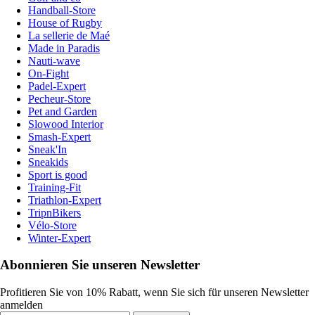
Handball-Store
House of Rugby
La sellerie de Maé
Made in Paradis
Nauti-wave
On-Fight
Padel-Expert
Pecheur-Store
Pet and Garden
Slowood Interior
Smash-Expert
Sneak'In
Sneakids
Sport is good
Training-Fit
Triathlon-Expert
TripnBikers
Vélo-Store
Winter-Expert
Abonnieren Sie unseren Newsletter
Profitieren Sie von 10% Rabatt, wenn Sie sich für unseren Newsletter
anmelden