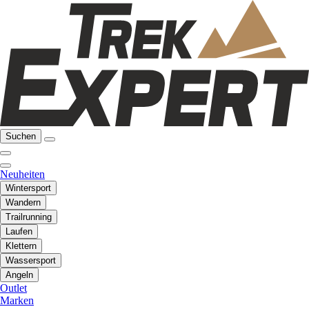
Suchen
Neuheiten
Wintersport
Wandern
Trailrunning
Laufen
Klettern
Wassersport
Angeln
Outlet
Marken