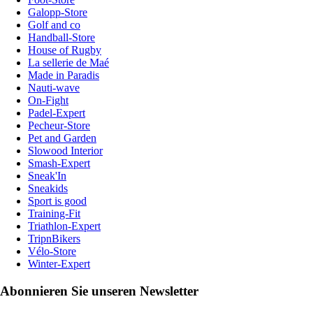
Galopp-Store
Golf and co
Handball-Store
House of Rugby
La sellerie de Maé
Made in Paradis
Nauti-wave
On-Fight
Padel-Expert
Pecheur-Store
Pet and Garden
Slowood Interior
Smash-Expert
Sneak'In
Sneakids
Sport is good
Training-Fit
Triathlon-Expert
TripnBikers
Vélo-Store
Winter-Expert
Abonnieren Sie unseren Newsletter