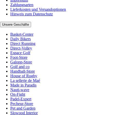
Impressum
Zahlungsarten
Lieferkosten und Versandoptionen
Hinweis zum Datenschutz
Unsere Geschäfte
Basket-Center
Daily Bikers
Direct Running
Direct-Volley
Espace Golf
Foot-Store
Galopp-Store
Golf and co
Handball-Store
House of Rugby
La sellerie de Maé
Made in Paradis
Nauti-wave
On-Fight
Padel-Expert
Pecheur-Store
Pet and Garden
Slowood Interior