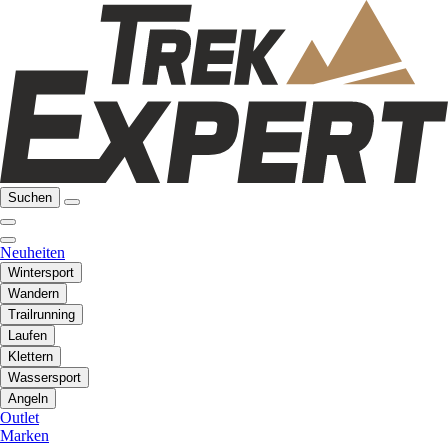
Suchen
Neuheiten
Wintersport
Wandern
Trailrunning
Laufen
Klettern
Wassersport
Angeln
Outlet
Marken