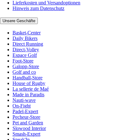
Lieferkosten und Versandoptionen
Hinweis zum Datenschutz
Unsere Geschäfte
Basket-Center
Daily Bikers
Direct Running
Direct-Volley
Espace Golf
Foot-Store
Galopp-Store
Golf and co
Handball-Store
House of Rugby
La sellerie de Maé
Made in Paradis
Nauti-wave
On-Fight
Padel-Expert
Pecheur-Store
Pet and Garden
Slowood Interior
Smash-Expert
Sneak'In