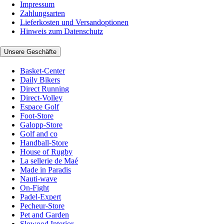
Impressum
Zahlungsarten
Lieferkosten und Versandoptionen
Hinweis zum Datenschutz
Unsere Geschäfte
Basket-Center
Daily Bikers
Direct Running
Direct-Volley
Espace Golf
Foot-Store
Galopp-Store
Golf and co
Handball-Store
House of Rugby
La sellerie de Maé
Made in Paradis
Nauti-wave
On-Fight
Padel-Expert
Pecheur-Store
Pet and Garden
Slowood Interior