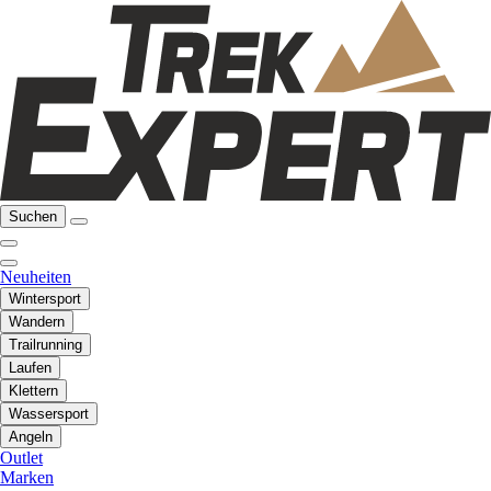
Suchen
Neuheiten
Wintersport
Wandern
Trailrunning
Laufen
Klettern
Wassersport
Angeln
Outlet
Marken