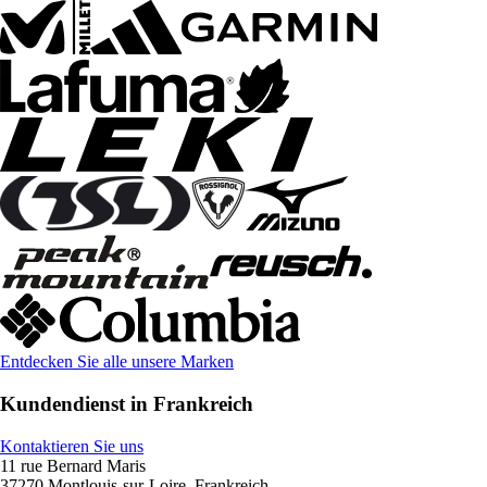
Entdecken Sie alle unsere Marken
Kundendienst in Frankreich
Kontaktieren Sie uns
11 rue Bernard Maris
37270 Montlouis-sur-Loire, Frankreich