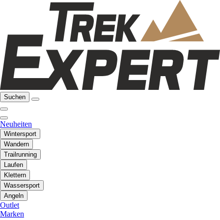
Suchen
Neuheiten
Wintersport
Wandern
Trailrunning
Laufen
Klettern
Wassersport
Angeln
Outlet
Marken