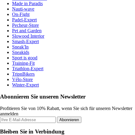
Made in Paradis
Nauti-wave
On-Fight
Padel-Expert
Pecheur-Store
Pet and Garden
Slowood Interior
Smash-Expert
Sneak'In
Sneakids
Sport is good
Training-Fit
Triathlon-Expert
TripnBikers
Vélo-Store
Winter-Expert
Abonnieren Sie unseren Newsletter
Profitieren Sie von 10% Rabatt, wenn Sie sich für unseren Newsletter
anmelden
Abonnieren
Bleiben Sie in Verbindung