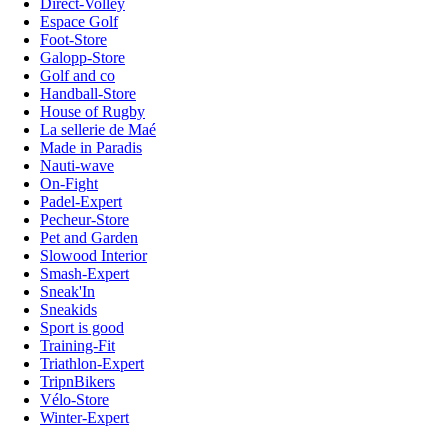
Direct-Volley
Espace Golf
Foot-Store
Galopp-Store
Golf and co
Handball-Store
House of Rugby
La sellerie de Maé
Made in Paradis
Nauti-wave
On-Fight
Padel-Expert
Pecheur-Store
Pet and Garden
Slowood Interior
Smash-Expert
Sneak'In
Sneakids
Sport is good
Training-Fit
Triathlon-Expert
TripnBikers
Vélo-Store
Winter-Expert