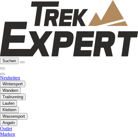
Suchen
Neuheiten
Wintersport
Wandern
Trailrunning
Laufen
Klettern
Wassersport
Angeln
Outlet
Marken