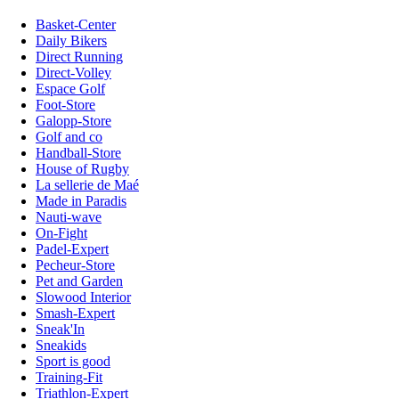
Basket-Center
Daily Bikers
Direct Running
Direct-Volley
Espace Golf
Foot-Store
Galopp-Store
Golf and co
Handball-Store
House of Rugby
La sellerie de Maé
Made in Paradis
Nauti-wave
On-Fight
Padel-Expert
Pecheur-Store
Pet and Garden
Slowood Interior
Smash-Expert
Sneak'In
Sneakids
Sport is good
Training-Fit
Triathlon-Expert