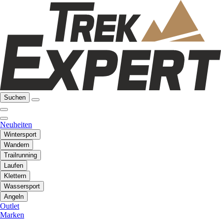
Suchen
Neuheiten
Wintersport
Wandern
Trailrunning
Laufen
Klettern
Wassersport
Angeln
Outlet
Marken