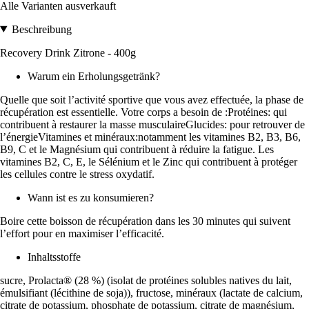
Alle Varianten ausverkauft
Beschreibung
Recovery Drink Zitrone - 400g
Warum ein Erholungsgetränk?
Quelle que soit l’activité sportive que vous avez effectuée, la phase de
récupération est essentielle. Votre corps a besoin de :Protéines: qui
contribuent à restaurer la masse musculaireGlucides: pour retrouver de
l’énergieVitamines et minéraux:notamment les vitamines B2, B3, B6,
B9, C et le Magnésium qui contribuent à réduire la fatigue. Les
vitamines B2, C, E, le Sélénium et le Zinc qui contribuent à protéger
les cellules contre le stress oxydatif.
Wann ist es zu konsumieren?
Boire cette boisson de récupération dans les 30 minutes qui suivent
l’effort pour en maximiser l’efficacité.
Inhaltsstoffe
sucre, Prolacta® (28 %) (isolat de protéines solubles natives du lait,
émulsifiant (lécithine de soja)), fructose, minéraux (lactate de calcium,
citrate de potassium, phosphate de potassium, citrate de magnésium,