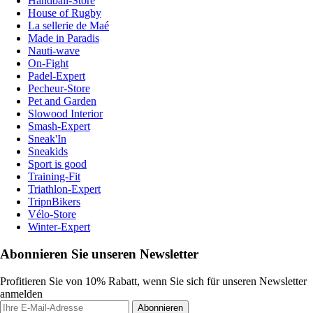
Handball-Store
House of Rugby
La sellerie de Maé
Made in Paradis
Nauti-wave
On-Fight
Padel-Expert
Pecheur-Store
Pet and Garden
Slowood Interior
Smash-Expert
Sneak'In
Sneakids
Sport is good
Training-Fit
Triathlon-Expert
TripnBikers
Vélo-Store
Winter-Expert
Abonnieren Sie unseren Newsletter
Profitieren Sie von 10% Rabatt, wenn Sie sich für unseren Newsletter
anmelden
Abonnieren