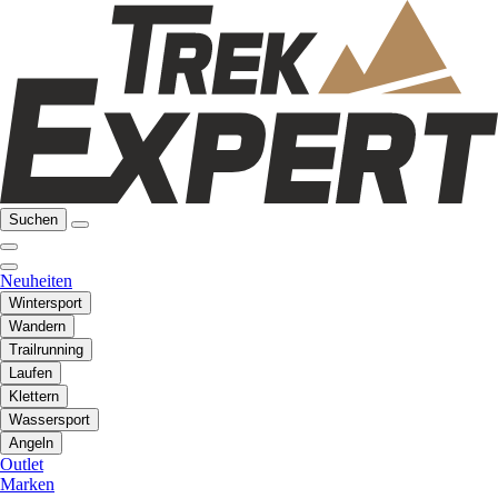
Suchen
Neuheiten
Wintersport
Wandern
Trailrunning
Laufen
Klettern
Wassersport
Angeln
Outlet
Marken