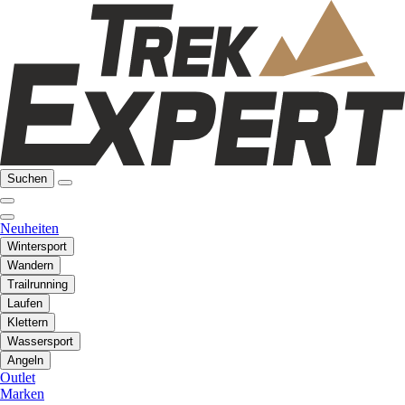
Suchen
Neuheiten
Wintersport
Wandern
Trailrunning
Laufen
Klettern
Wassersport
Angeln
Outlet
Marken