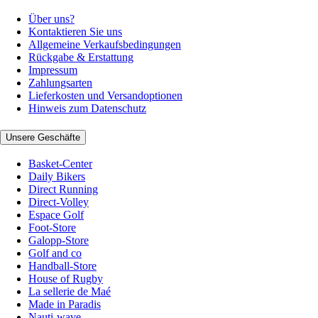
Über uns?
Kontaktieren Sie uns
Allgemeine Verkaufsbedingungen
Rückgabe & Erstattung
Impressum
Zahlungsarten
Lieferkosten und Versandoptionen
Hinweis zum Datenschutz
Unsere Geschäfte
Basket-Center
Daily Bikers
Direct Running
Direct-Volley
Espace Golf
Foot-Store
Galopp-Store
Golf and co
Handball-Store
House of Rugby
La sellerie de Maé
Made in Paradis
Nauti-wave