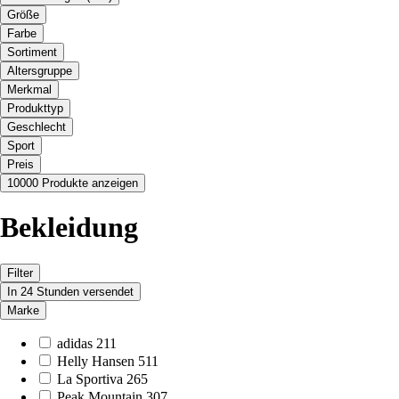
Größe
Farbe
Sortiment
Altersgruppe
Merkmal
Produkttyp
Geschlecht
Sport
Preis
10000 Produkte anzeigen
Bekleidung
Filter
In 24 Stunden versendet
Marke
adidas
211
Helly Hansen
511
La Sportiva
265
Peak Mountain
307