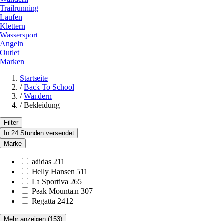
Trailrunning
Laufen
Klettern
Wassersport
Angeln
Outlet
Marken
Startseite
/
Back To School
/
Wandern
/
Bekleidung
Filter
In 24 Stunden versendet
Marke
adidas
211
Helly Hansen
511
La Sportiva
265
Peak Mountain
307
Regatta
2412
Mehr anzeigen
(153)