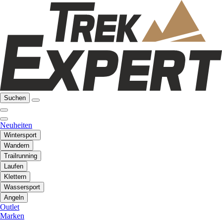
Suchen
Neuheiten
Wintersport
Wandern
Trailrunning
Laufen
Klettern
Wassersport
Angeln
Outlet
Marken