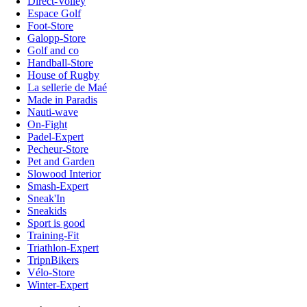
Direct-Volley
Espace Golf
Foot-Store
Galopp-Store
Golf and co
Handball-Store
House of Rugby
La sellerie de Maé
Made in Paradis
Nauti-wave
On-Fight
Padel-Expert
Pecheur-Store
Pet and Garden
Slowood Interior
Smash-Expert
Sneak'In
Sneakids
Sport is good
Training-Fit
Triathlon-Expert
TripnBikers
Vélo-Store
Winter-Expert